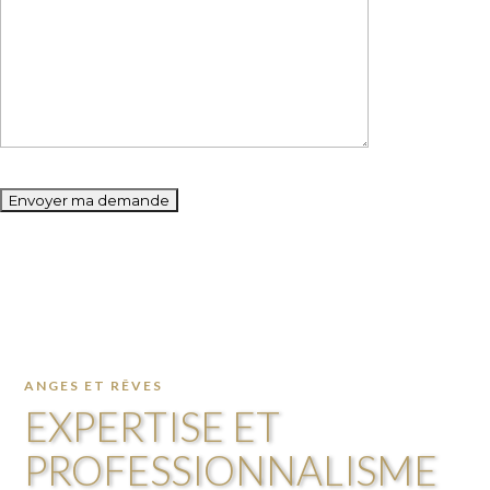
Please
leave
this
field
empty.
ANGES ET RÊVES
EXPERTISE ET
PROFESSIONNALISME