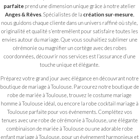
parfaite
prend une dimension unique grâce à notre atelier
Anges & Rêves
. Spécialistes de la
création sur-mesure
,
nous guidons chaque cliente dans un univers raffiné où style,
originalité et qualité s’entremêlent pour satisfaire toutes les
envies autour du mariage. Que vous souhaitiez sublimer une
cérémonie ou magnifier un cortège avec des robes
coordonnées, découvrir nos services est l’assurance d’une
touche unique et élégante.
Préparez votre grand jour avec élégance en découvrant notre
boutique de mariage à Toulouse
. Parcourez notre
boutique de
robe de mariée à Toulouse
, trouvez le
costume mariage
homme à Toulouse
idéal, ou encore la
robe cocktail mariage à
Toulouse
parfaite pour vos événements. Complétez vos
tenues avec une
robe de cérémonie à Toulouse
, une élégante
combinaison de mariée à Toulouse
ou une adorable
robe
enfant mariage à Toulouse
, pour un événement harmonieux et