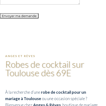
Please
leave
this
field
empty.
ANGES ET RÊVES
Robes de cocktail sur
Toulouse dès 69E
À la recherche d’une
robe de cocktail pour un
mariage à Toulouse
ou une occasion spéciale ?
Bienvenue chez
Anges & Rêves
, boutique de mariage