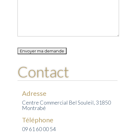
Please
leave
this
Contact
field
empty.
Adresse
Centre Commercial Bel Souleil, 31850
Montrabé
Téléphone
09 61 60 00 54